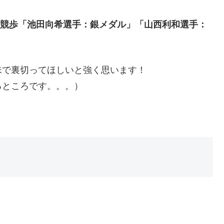
km競歩「池田向希選手：銀メダル」「山西利和選手：
味で裏切ってほしいと強く思います！
るところです。。。）